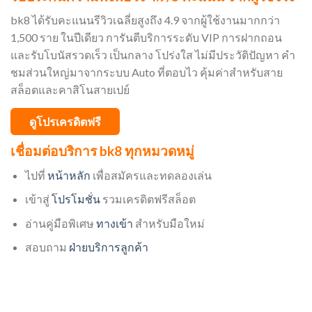
bk8 ได้รับคะแนนรีวิวเฉลี่ยสูงถึง 4.9 จากผู้ใช้งานมากกว่า
1,500 ราย ในปีเดียว การันตีบริการระดับ VIP การฝากถอน
และรับโบนัสรวดเร็ว เป็นกลาง โปร่งใส ไม่มีประวัติปัญหา คำ
ชมส่วนใหญ่มาจากระบบ Auto ที่ตอบไว คุ้มค่าสำหรับสาย
สล็อตและคาสิโนสายเปย์
ดูโปรเครดิตฟรี
เชื่อมต่อบริการ bk8 ทุกหมวดหมู่
ไปที่
หน้าหลัก
เพื่อสมัครและทดลองเล่น
เข้าสู่
โปรโมชั่น
รวมเครดิตฟรีสล็อต
อ่านคู่มือพิเศษ
ทางเข้า
สำหรับมือใหม่
สอบถาม
ฝ่ายบริการลูกค้า