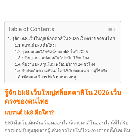
Table of Contents
รู้จัก bk8 เว็บใหญ่สล็อตคาสิโน 2026 เว็บตรงของคนไทย
แบรนด์ bk8 คือใคร?
จุดเด่นและวิสัยทัศน์ของ bk8 ในปี 2026
ปรัชญาความปลอดภัย โปร่งใส ไร้กลโกง
ทีมงาน bk8 รุ่นใหม่ พร้อมบริการ 24 ชั่วโมง
รับประกันความพึงพอใจ 4.9/5 คะแนน จากผู้ใช้จริง
เชื่อมต่อบริการ bk8 ทุกหมวดหมู่
รู้จัก bk8 เว็บใหญ่สล็อตคาสิโน 2026 เว็บ
ตรงของคนไทย
แบรนด์ bk8 คือใคร?
bk8 คือเว็บเดิมพันสล็อตออนไลน์และคาสิโนออนไลน์ที่ได้รับ
การยอมรับสูงสุดจากผู้เล่นชาวไทยในปี 2026 เราก่อตั้งโดยทีม