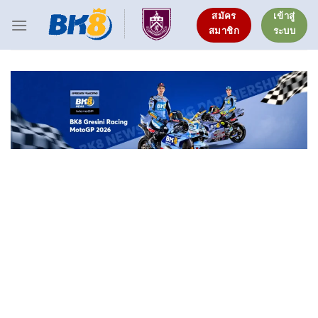
Skip
สมัคร
เข้าสู่
to
สมาชิก
ระบบ
content